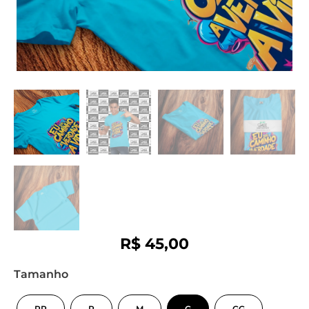
R$
45,00
Tamanho
PP
P
M
G
GG