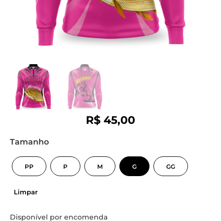
R$
45,00
Tamanho
PP
P
M
G
GG
Limpar
Disponível por encomenda