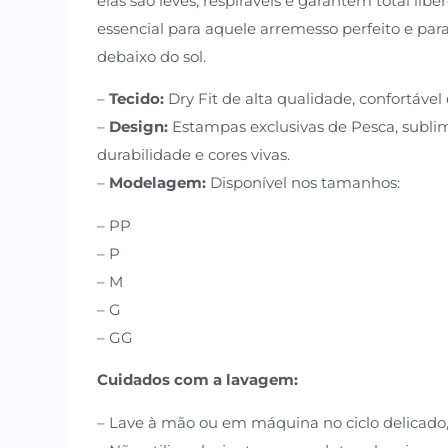
elas são leves, respiráveis e garantem total li
essencial para aquele arremesso perfeito e par
debaixo do sol.
–
Tecido:
Dry Fit de alta qualidade, confortáve
–
Design:
Estampas exclusivas de Pesca, subli
durabilidade e cores vivas.
–
Modelagem:
Disponível nos tamanhos:
– PP
– P
– M
– G
– GG
Cuidados com a lavagem:
– Lave à mão ou em máquina no ciclo delicado,