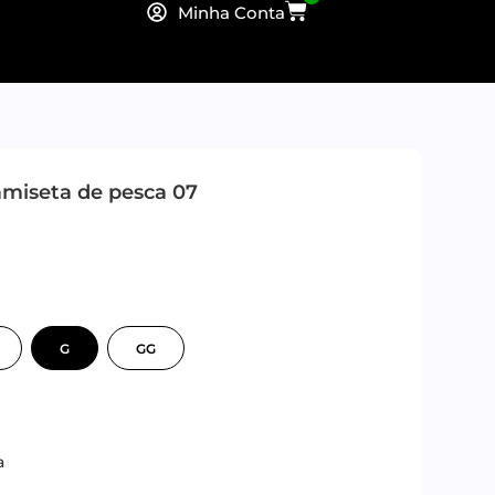
Minha Conta
miseta de pesca 07
G
GG
a