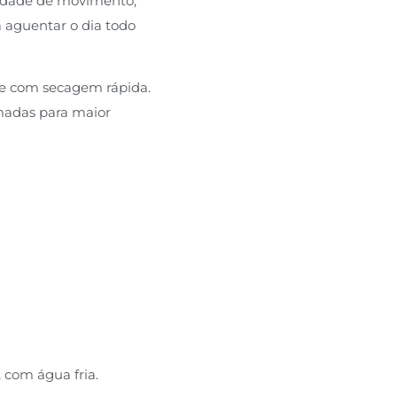
berdade de movimento,
a aguentar o dia todo
l e com secagem rápida.
madas para maior
 com água fria.