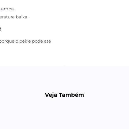
stampa.
eratura baixa.
!
porque o peixe pode até
Veja Também