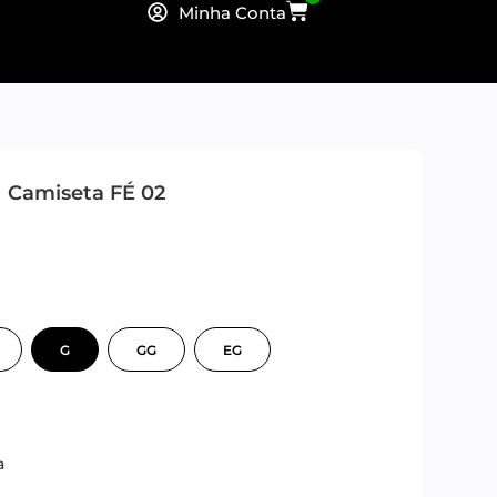
Minha Conta
Camiseta FÉ 02
G
GG
EG
a