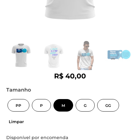
R$
40,00
Tamanho
PP
P
M
G
GG
Limpar
Disponível por encomenda