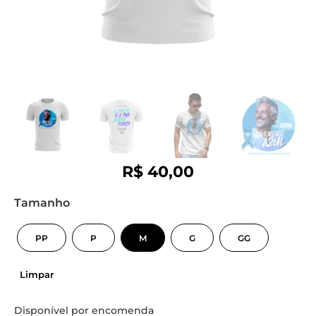
R$
40,00
Tamanho
PP
P
M
G
GG
Limpar
Disponível por encomenda